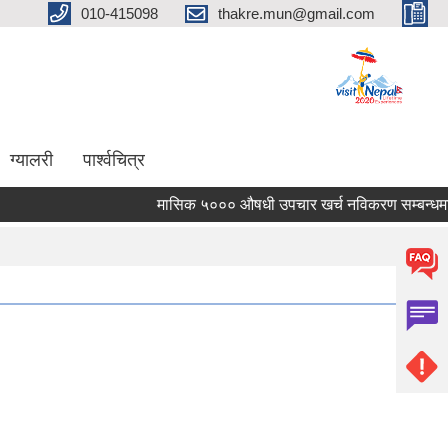
010-415098
thakre.mun@gmail.com
ग्यालरी
पार्श्वचित्र
मासिक ५००० औषधी उपचार खर्च नविकरण सम्बन्धमा ।