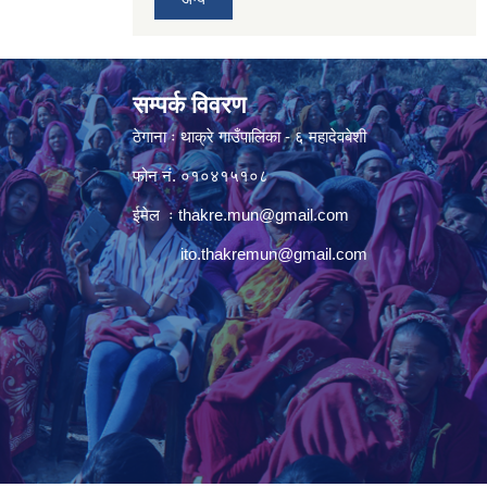
सम्पर्क विवरण
ठेगाना ः थाक्रे गाउँपालिका - ६ महादेवबेशी
फोन नं. ०१०४१५१०८
ईमेल ः
thakre.mun@gmail.com
ito.thakremun@gmail.com