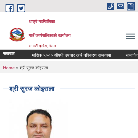
Skip to main content
थाक्रे गाउँपालिका
गाउँ कार्यपालिकाको कार्यालय
बागमती प्रदेश, नेपाल
समाचार
मासिक ५००० औषधी उपचार खर्च नविकरण सम्बन्धमा ।
सामाजिक सुरक
You are here
Home
» श्री सुरज काेइराला
श्री सुरज काेइराला