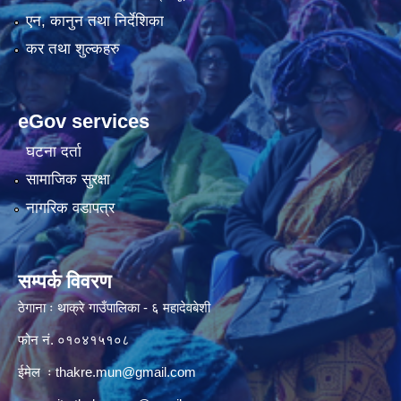
एन, कानुन तथा निर्देशिका
कर तथा शुल्कहरु
eGov services
घटना दर्ता
सामाजिक सुरक्षा
नागरिक वडापत्र
सम्पर्क विवरण
ठेगाना ः थाक्रे गाउँपालिका - ६ महादेवबेशी
फोन नं. ०१०४१५१०८
ईमेल ः
thakre.mun@gmail.com