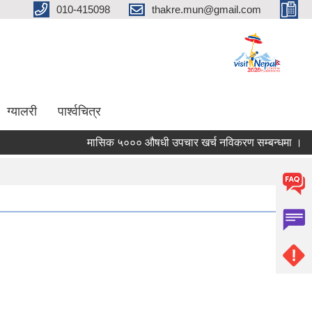
010-415098
thakre.mun@gmail.com
ग्यालरी
पार्श्वचित्र
मासिक ५००० औषधी उपचार खर्च नविकरण सम्बन्धमा ।
सा