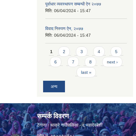
पूर्वाधार व्यवस्थापन सम्बन्धी ऐन २०७७
मिति:
06/04/2024 - 15:47
विवाद निरुपण ऐन, २०७७
मिति:
06/04/2024 - 15:47
Pages
1
2
3
4
5
6
7
8
next ›
last »
अन्य
सम्पर्क विवरण
ठेगाना ः थाक्रे गाउँपालिका - ६ महादेवबेशी
फोन नं. ०१०४१५१०८