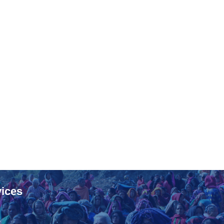
ices
ा