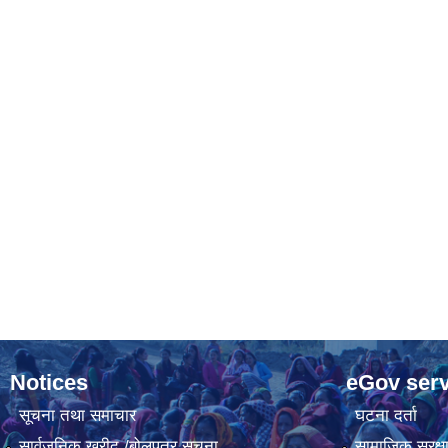
Notices
eGov serv
सूचना तथा समाचार
घटना दर्ता
सार्वजनिक खरीद /बोलपत्र सूचना
सामाजिक सुरक्ष