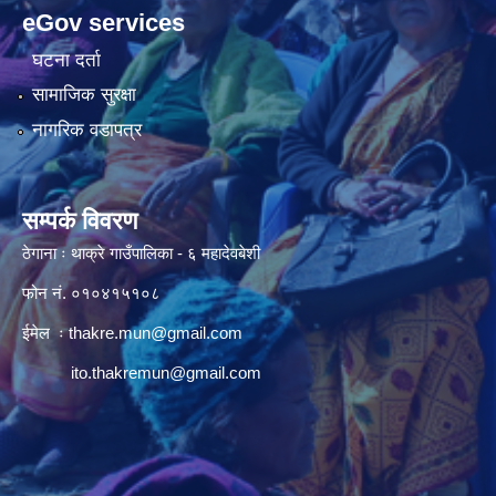
eGov services
घटना दर्ता
सामाजिक सुरक्षा
नागरिक वडापत्र
सम्पर्क विवरण
ठेगाना ः थाक्रे गाउँपालिका - ६ महादेवबेशी
फोन नं. ०१०४१५१०८
ईमेल ः
thakre.mun@gmail.com
ito.thakremun@gmail.com