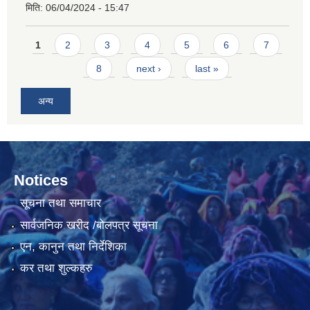
मिति:
06/04/2024 - 15:47
Pages
1
2
3
4
5
6
7
8
next ›
last »
अन्य
Notices
सूचना तथा समाचार
सार्वजनिक खरीद /बोलपत्र सूचना
एन, कानुन तथा निर्देशिका
कर तथा शुल्कहरु