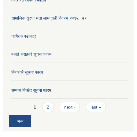
दरखास्त आवेदन फाराम
सामाजिक सुरक्षा भत्ता लाभग्राही विवरण २०७८।७९
नागिरक बडापत्र
बसाई सराइको सूचना फारम
बिबाहको सूचना फारम
सम्बन्ध बिच्छेद सूचना फारम
Pages
1
2
next ›
last »
अन्य