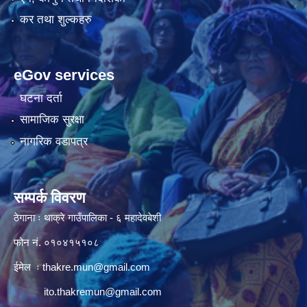
कर तथा शुल्कहरु
eGov services
घटना दर्ता
सामाजिक सुरक्षा
नागरिक वडापत्र
सम्पर्क विवरण
ठेगाना ः थाक्रे गाउँपालिका - ६ महादेवबेशी
फोन नं. ०१०४१५१०८
ईमेल ः
thakre.mun@gmail.com
ito.thakremun@gmail.com