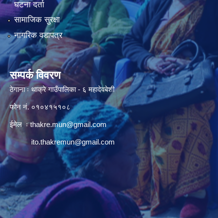
घटना दर्ता
सामाजिक सुरक्षा
नागरिक वडापत्र
सम्पर्क विवरण
ठेगाना ः थाक्रे गाउँपालिका - ६ महादेवबेशी
फोन नं. ०१०४१५१०८
ईमेल ः
thakre.mun@gmail.com
ito.thakremun@gmail.com