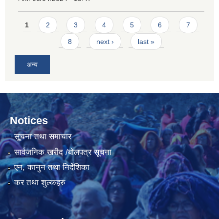
Pages
1
2
3
4
5
6
7
8
next ›
last »
अन्य
Notices
सूचना तथा समाचार
सार्वजनिक खरीद /बोलपत्र सूचना
एन, कानुन तथा निर्देशिका
कर तथा शुल्कहरु