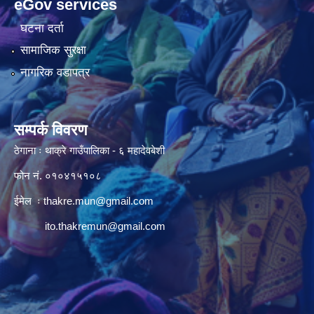
eGov services
घटना दर्ता
सामाजिक सुरक्षा
नागरिक वडापत्र
सम्पर्क विवरण
ठेगाना ः थाक्रे गाउँपालिका - ६ महादेवबेशी
फोन नं. ०१०४१५१०८
ईमेल ः
thakre.mun@gmail.com
ito.thakremun@gmail.com