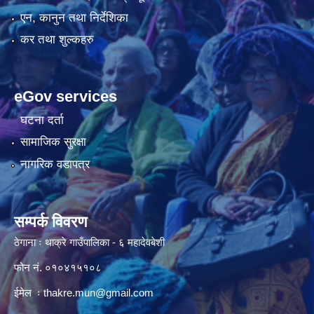
एन, कानुन तथा निर्देशिका
कर तथा शुल्कहरु
eGov services
घटना दर्ता
सामाजिक सुरक्षा
नागरिक वडापत्र
सम्पर्क विवरण
ठेगाना ः थाक्रे गाउँपालिका - ६ महादेवबेशी
फोन नं. ०१०४१५१०८
ईमेल ः
thakre.mun@gmail.com