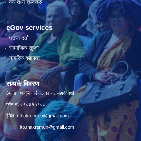
कर तथा शुल्कहरु
eGov services
घटना दर्ता
सामाजिक सुरक्षा
नागरिक वडापत्र
सम्पर्क विवरण
ठेगाना ः थाक्रे गाउँपालिका - ६ महादेवबेशी
फोन नं. ०१०४१५१०८
ईमेल ः
thakre.mun@gmail.com
ito.thakremun@gmail.com