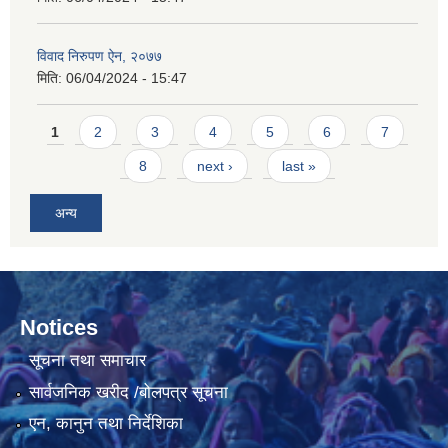
विवाद निरुपण ऐन, २०७७
मिति:
06/04/2024 - 15:47
Pages
1
2
3
4
5
6
7
8
next ›
last »
अन्य
Notices
सूचना तथा समाचार
सार्वजनिक खरीद /बोलपत्र सूचना
एन, कानुन तथा निर्देशिका