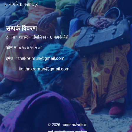
नागरिक वडापत्र
सम्पर्क विवरण
ठेगाना ः थाक्रे गाउँपालिका - ६ महादेवबेशी
फोन नं. ०१०४१५१०८
ईमेल ः
thakre.mun@gmail.com
ito.thakremun@gmail.com
© 2026 थाक्रे गाउँपालिका