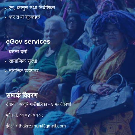
एन, कानुन तथा निर्देशिका
कर तथा शुल्कहरु
eGov services
घटना दर्ता
सामाजिक सुरक्षा
नागरिक वडापत्र
सम्पर्क विवरण
ठेगाना ः थाक्रे गाउँपालिका - ६ महादेवबेशी
फोन नं. ०१०४१५१०८
ईमेल ः
thakre.mun@gmail.com